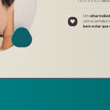
Um
olhar indivi
com a comida é e
bem-estar que 