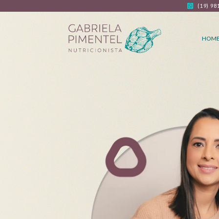
(19) 98
HOM