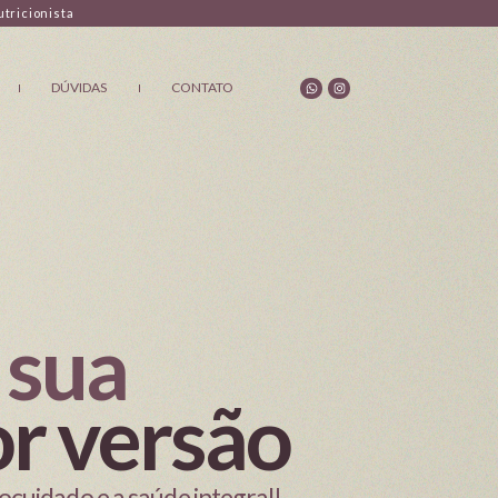
tricionista
DÚVIDAS
CONTATO
 sua
r versão
ocuidado e a saúde integral!