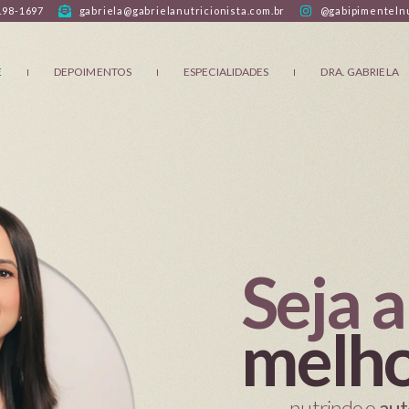
198-1697
gabriela@gabrielanutricionista.com.br
@gabipimentelnu
E
DEPOIMENTOS
ESPECIALIDADES
DRA. GABRIELA
Seja a
melho
nutrindo o
aut